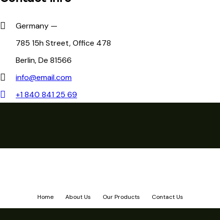
Germany —
785 15h Street, Office 478
Berlin, De 81566
info@email.com
+1 840 841 25 69
Home
About Us
Our Products
Contact Us